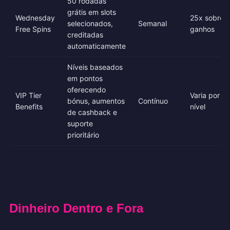
50 rodadas
grátis em slots
Wednesday
25x sobre
selecionados,
Semanal
Free Spins
ganhos
creditadas
automaticamente
Níveis baseados
em pontos
oferecendo
VIP Tier
Varia por
bónus, aumentos
Contínuo
Benefits
nível
de cashback e
suporte
prioritário
Dinheiro Dentro e Fora