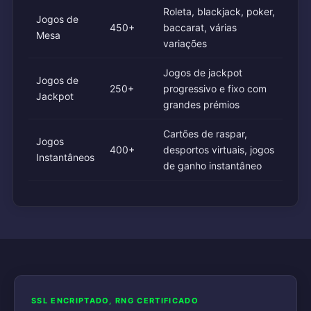
Roleta, blackjack, poker,
Jogos de
450+
baccarat, várias
Mesa
variações
Jogos de jackpot
Jogos de
250+
progressivo e fixo com
Jackpot
grandes prémios
Cartões de raspar,
Jogos
400+
desportos virtuais, jogos
Instantâneos
de ganho instantâneo
SSL ENCRIPTADO, RNG CERTIFICADO