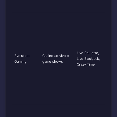
qualid
e inte
A Evol
líder i
em tec
transm
vivo. 
transm
Live Roulette,
baixa l
Evolution
Casino ao vivo e
Live Blackjack,
dealer
Gaming
game shows
Crazy Time
profis
game 
inovad
ofere
experi
casino
incomp
Os jog
Play'n