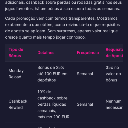
adicionais, cashback sobre perdas ou rodadas grátis nos seus
jogos favoritos, há um bónus à sua espera todas as semanas.
Cada promoção vem com termos transparentes. Mostramos
exatamente o que obtém, como reivindicá-lo e que requisitos
de aposta se aplicam. Sem surpresas, apenas valor real que
cresce quanto mais tempo jogar connosco.
Tipo de
Requisitos
Detalhes
Frequência
Bónus
de Aposta
Bónus de 25%
35x no
Monday
até 100 EUR em
Semanal
valor do
Reload
depósitos
bónus
10% de
cashback sobre
Cashback
Nenhum
perdas líquidas
Semanal
Reward
necessário
semanais,
máximo 200 EUR