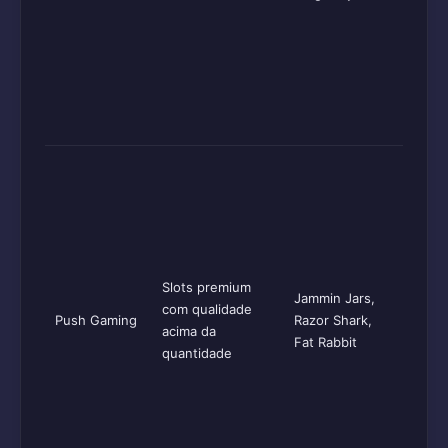
acessi
com e
atrain
jogado
como d
risco.
Os jog
Push 
gosta
portef
menor
excep
Slots premium
Jammin Jars,
bem el
com qualidade
Push Gaming
Razor Shark,
O seu
acima da
Fat Rabbit
arte, 
quantidade
sonoro
mecân
envolv
com q