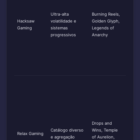
volatil
extrem
Ultra-alta
Burning Reels,
mecân
Hacksaw
volatilidade e
Golden Glyph,
progre
Gaming
sistemas
Legends of
únicas
progressivos
Anarchy
compr
design
multip
máxim
apela 
assume
A Rela
apreci
amplit
flexibi
mecân
jogos.
Drops and
jogado
Catálogo diverso
Wins, Temple
valori
Relax Gaming
e agregação
of Aurelion,
plataf