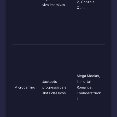
2, Gonzo's
vivo imersivas
suas f
Quest
Avalan
Expand
defini
da ind
durant
20 ano
A Mic
detém 
para o
ganho
jackpo
Mega Moolah,
progre
Jackpots
Immortal
online
Microgaming
progressivos e
Romance,
jogado
slots clássicos
Thunderstruck
confia
II
rede d
e vast
de jog