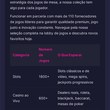
estratégia dos jogos de mesa, a nossa coleção tem
algo para cada jogador.
Funcionar em parceria com mais de 110 fornecedores
de jogos líderes para garantir qualidade premium, jogo
justo e inovação constante. Navegue pela nossa
seleção completa na lobby de jogos e descubra novos
favoritos hoje.
Número
Categoria
de
O Que Esperar
Jogos
Slots clássicos e de
Slots
1800+
vídeo, mega spins,
jackpots progressivos
Dealers reais, roleta,
Casino ao
600+
blackjack, baccarat,
Vivo
mesas de poker