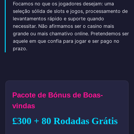
Focamos no que os jogadores desejam: uma
seleção sólida de slots e jogos, processamento de
levantamentos rápido e suporte quando
necessitar. Não afirmamos ser o casino mais
grande ou mais chamativo online. Pretendemos ser
aquele em que confia para jogar e ser pago no
prazo.
Pacote de Bónus de Boas-
vindas
£300 + 80 Rodadas Grátis