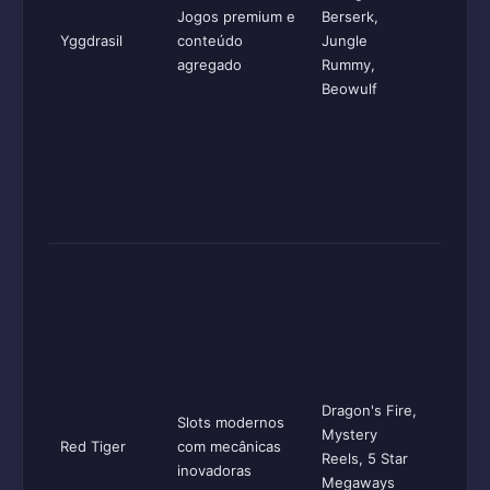
mecân
Jogos premium e
Berserk,
exclus
Yggdrasil
conteúdo
Jungle
plataf
agregado
Rummy,
agreg
Beowulf
YieldS
oferec
ainda 
forne
cuida
seleci
A Red 
valori
inovaç
consis
opçõe
volatil
Dragon's Fire,
gener
Slots modernos
Mystery
pagam
Red Tiger
com mecânicas
Reels, 5 Star
fiávei
inovadoras
Megaways
jogos