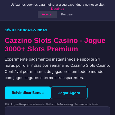
Utilizamos cookies para melhorar a sua experiência no nosso site.
Cazzino Slots Casino
PT
Jogar
▾
Detalhes
Aceitar
Recusar
Jogos de Slot
BÓNUS DE BOAS-VINDAS
Bónus e Promoções
Cazzino Slots Casino - Jogue
Métodos de Depósito
3000+ Slots Premium
Experimente pagamentos instantâneos e suporte 24
Suporte
horas por dia, 7 dias por semana no Cazzino Slots Casino.
Confiável por milhares de jogadores em todo o mundo
com jogos seguros e termos transparentes.
Reivindicar Bónus
Jogar Agora
18+ Jogue Responsavelmente. BeGambleAware.org. Termos aplicáveis.