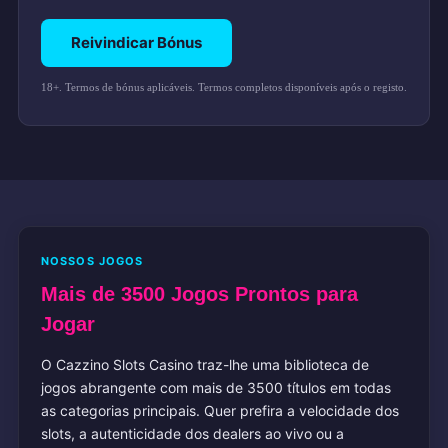
Reivindicar Bónus
18+. Termos de bónus aplicáveis. Termos completos disponíveis após o registo.
NOSSOS JOGOS
Mais de 3500 Jogos Prontos para
Jogar
O Cazzino Slots Casino traz-lhe uma biblioteca de
jogos abrangente com mais de 3500 títulos em todas
as categorias principais. Quer prefira a velocidade dos
slots, a autenticidade dos dealers ao vivo ou a