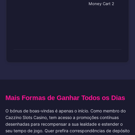
Money Cart 2
agreg
Power
Relax,
dezen
estúd
para 
bibliot
Mais Formas de Ganhar Todos os Dias
O bónus de boas-vindas é apenas o início. Como membro do
Cazzino Slots Casino, tem acesso a promoções contínuas
desenhadas para recompensar a sua lealdade e estender o
seu tempo de jogo. Quer prefira correspondências de depósito