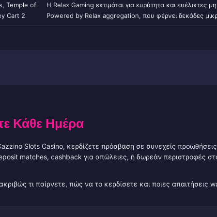
s, Temple of
Η Relax Gaming εκτιμάται για ευρύτητα και ευέλικτες μ
y Cart 2
Powered by Relax aggregation, που φέρνει δεκάδες μικρ
τε Κάθε Ημέρα
Cazzino Slots Casino, κερδίζετε πρόσβαση σε συνεχείς προωθήσει
deposit matches, cashback για απώλειες, ή δωρεάν περιστροφές σ
κριβώς τι παίρνετε, πώς να το κερδίσετε και ποιες απαιτήσεις w