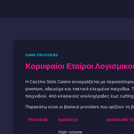
GAME PROVIDERS
Κορυφαίοι Εταίροι Λογισμικο
Η Cazzino Slots Casino συνεργάζεται με περισσότερ
premium, αδειούχα και τακτικά ελεγμένα παιχνίδια. 
παιχνιδιού. Από κλασικούς κουλοχέρηδες έως cuttin
Παρακάτω είναι οι βασικοί providers που ορίζουν τη 
PROVIDER
ΕΙΔΊΚΕΥΣΗ
SIGNATURE TI
High-volume