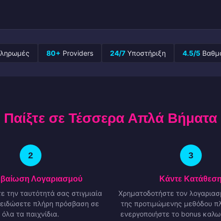
Πληρωμές
80+
Providers
24/7
Υποστήριξη
4.5/5
Βαθμο
Παίξτε σε Τέσσερα Απλά Βήματα
2
3
εβαίωση Λογαριασμού
Κάντε Κατάθεσ
ε την ταυτότητά σας στιγμιαία
Χρηματοδοτήστε τον λογαρια
λειδώσετε πλήρη πρόσβαση σε
της προτιμώμενης μεθόδου π
όλα τα παιχνίδια.
ενεργοποιήστε το bonus καλω