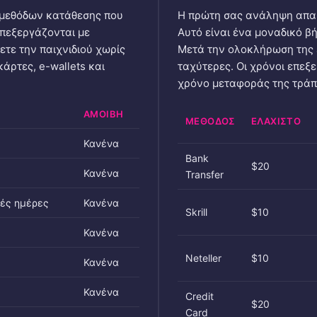
ν μεθόδων κατάθεσης που
Η πρώτη σας ανάληψη απαιτ
επεξεργάζονται με
Αυτό είναι ένα μοναδικό βή
ετε την παιχνιδιού χωρίς
Μετά την ολοκλήρωση της ε
άρτες, e-wallets και
ταχύτερες. Οι χρόνοι επεξ
χρόνο μεταφοράς της τράπ
ΑΜΟΙΒΉ
ΜΈΘΟΔΟΣ
ΕΛΆΧΙΣΤΟ
Κανένα
Bank
$20
Κανένα
Transfer
κές ημέρες
Κανένα
Skrill
$10
Κανένα
Neteller
$10
Κανένα
Κανένα
Credit
$20
Card