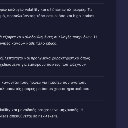
ρες επιλογές volatility και αξιόπιστες πληρωμές. Τα
μό, προσελκύοντας τόσο casual όσο και high-stakes
ά εξαιρετικά καλοδουλεμένες συλλογές παιχνιδιών. Η
νικές κάνουν κάθε τίτλο ειδικό.
πρόβλεπτότητα και προηγμένα χαρακτηριστικά όπως
ι σχεδιασμένα για έμπειρους παίκτες που ψάχνουν
 κάνοντάς τους ήρωες για παίκτες που αγαπούν
ν κλιμακωτές μπάρες με bonus χαρακτηριστικά που
ility και μοναδικές progressive μηχανικές. Η
iers απευθύνεται σε risk-takers.