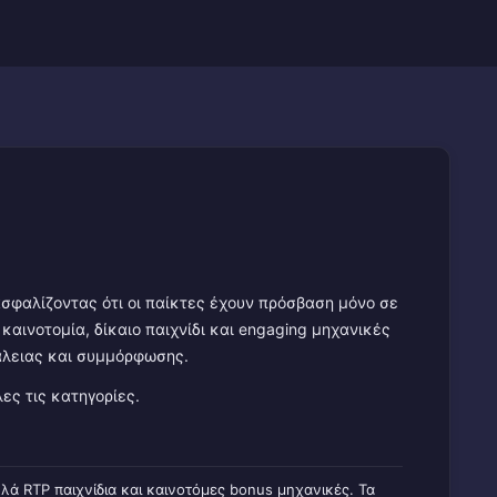
ασφαλίζοντας ότι οι παίκτες έχουν πρόσβαση μόνο σε
καινοτομία, δίκαιο παιχνίδι και engaging μηχανικές
φάλειας και συμμόρφωσης.
ες τις κατηγορίες.
λά RTP παιχνίδια και καινοτόμες bonus μηχανικές. Τα