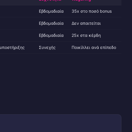
Εβδομαδιαία
35x στο ποσό bonus
Εβδομαδιαία
Δεν απαιτείται
Εβδομαδιαία
25x στα κέρδη
 υποστήριξης
Συνεχής
Ποικίλλει ανά επίπεδο