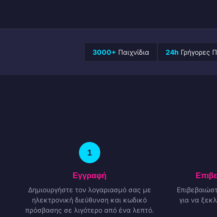
3000+
Παιχνίδια
24h
Γρήγορες 
1
Εγγραφή
Επιβ
Δημιουργήστε τον λογαριασμό σας με
Επιβεβαιώστ
ηλεκτρονική διεύθυνση και κωδικό
για να ξεκ
πρόσβασης σε λιγότερο από ένα λεπτό.