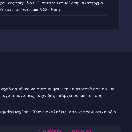
ηχανικές παιχνιδιού. Οι παίκτες εκτιμούν την πλατφόρμα
ότερα studios σε μια βιβλιοθήκη.
ς σχεδιασμένες να ανταμείψουν την πιστότητά σας και να
τα αγαπημένα σας παιχνίδια, υπάρχει bonus που σας
agering ισχύουν. Χωρίς εκπλήξεις, απλώς πραγματική αξία
Συχνότητα
Wagering