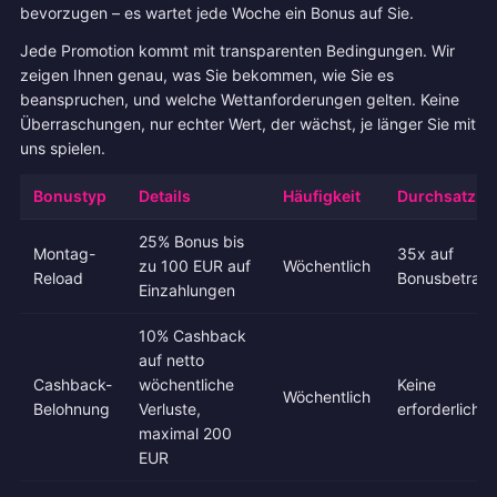
bevorzugen – es wartet jede Woche ein Bonus auf Sie.
Jede Promotion kommt mit transparenten Bedingungen. Wir
zeigen Ihnen genau, was Sie bekommen, wie Sie es
beanspruchen, und welche Wettanforderungen gelten. Keine
Überraschungen, nur echter Wert, der wächst, je länger Sie mit
uns spielen.
Bonustyp
Details
Häufigkeit
Durchsatz
25% Bonus bis
Montag-
35x auf
zu 100 EUR auf
Wöchentlich
Reload
Bonusbetrag
Einzahlungen
10% Cashback
auf netto
Cashback-
wöchentliche
Keine
Wöchentlich
Belohnung
Verluste,
erforderlich
maximal 200
EUR