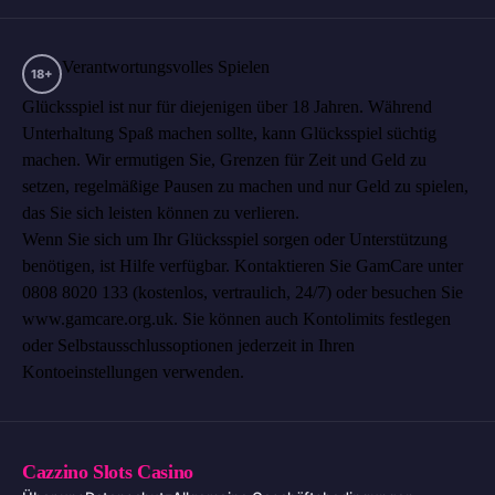
Verantwortungsvolles Spielen
18+
Glücksspiel ist nur für diejenigen über 18 Jahren. Während
Unterhaltung Spaß machen sollte, kann Glücksspiel süchtig
machen. Wir ermutigen Sie, Grenzen für Zeit und Geld zu
setzen, regelmäßige Pausen zu machen und nur Geld zu spielen,
das Sie sich leisten können zu verlieren.
Wenn Sie sich um Ihr Glücksspiel sorgen oder Unterstützung
benötigen, ist Hilfe verfügbar. Kontaktieren Sie GamCare unter
0808 8020 133 (kostenlos, vertraulich, 24/7) oder besuchen Sie
www.gamcare.org.uk. Sie können auch Kontolimits festlegen
oder Selbstausschlussoptionen jederzeit in Ihren
Kontoeinstellungen verwenden.
Cazzino Slots Casino