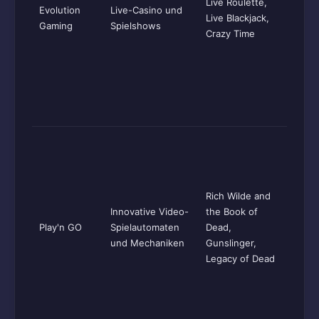
Live Roulette,
late
Evolution
Live-Casino und
Live Blackjack,
Über
Gaming
Spielshows
Crazy Time
prof
und 
Spie
unve
auth
Erleb
Play
schä
hoc
Funk
Rich Wilde and
auße
Innovative Video-
the Book of
Graf
Play'n GO
Spielautomaten
Dead,
Krea
und Mechaniken
Gunslinger,
Spie
Legacy of Dead
kons
Aner
und 
Märk