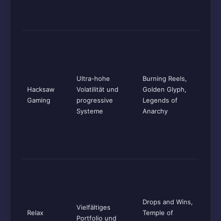
das 
halt
Hack
an, 
Volat
einz
Ultra-hohe
Burning Reels,
prog
Hacksaw
Volatilität und
Golden Glyph,
Mech
Gaming
progressive
Legends of
Ihr 
Systeme
Anarchy
präg
und 
Mult
Risi
Rela
Breit
Spie
Drops and Wins,
gesc
Vielfältiges
Relax
Temple of
schä
Portfolio und