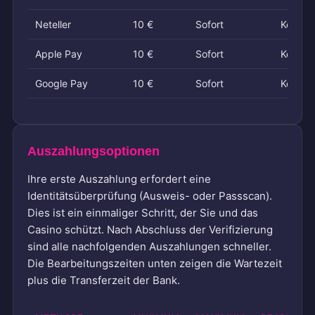
Neteller
10 €
Sofort
Keine
Apple Pay
10 €
Sofort
Keine
Google Pay
10 €
Sofort
Keine
Auszahlungsoptionen
Ihre erste Auszahlung erfordert eine
Identitätsüberprüfung (Ausweis- oder Passscan).
Dies ist ein einmaliger Schritt, der Sie und das
Casino schützt. Nach Abschluss der Verifizierung
sind alle nachfolgenden Auszahlungen schneller.
Die Bearbeitungszeiten unten zeigen die Wartezeit
plus die Transferzeit der Bank.