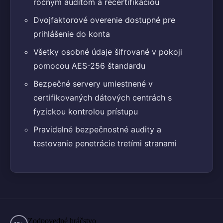
ročným auditom a recertifikáciou
Dvojfaktorové overenie dostupné pre
prihlášenie do konta
Všetky osobné údaje šifrované v pokoji
pomocou AES-256 štandardu
Bezpečné servery umiestnené v
certifikovaných dátových centrách s
fyzickou kontrolou prístupu
Pravidelné bezpečnostné audity a
testovanie penetrácie tretími stranami
Zodpovedné hráčstvo