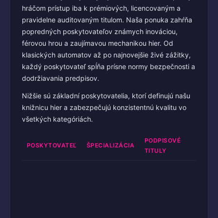
hráčom prístup iba k prémiových, licencovaným a
pravidelne auditovaným titulom. Naša ponuka zahŕňa
popredných poskytovateľov známych inováciou,
férovou hrou a zaujímavou mechanikou hier. Od
klasických automatov až po najnovejšie živé zážitky,
každý poskytovateľ spĺňa prísne normy bezpečnosti a
dodržiavania predpisov.
Nižšie sú základní poskytovatelia, ktorí definujú našu
knižnicu hier a zabezpečujú konzistentnú kvalitu vo
všetkých kategóriách.
PODPISOVÉ
PREČO
POSKYTOVATEĽ
ŠPECIALIZÁCIA
TITULY
VYBE
Pragma
domin
konzi
vysok
hrami 