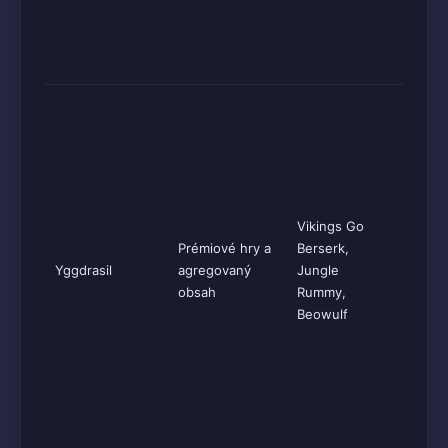
uznáv
britsk
európ
Yggdra
priťah
ktorí 
prémi
kinem
zážitk
Vikings Go
exklu
Prémiové hry a
Berserk,
mecha
Yggdrasil
agregovaný
Jungle
agreg
obsah
Rummy,
platf
Beowulf
YieldS
poskyt
k ešte
staros
vybra
vývoj