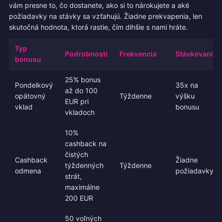
vám presne to, čo dostanete, ako si to nárokujete a aké
požiadavky na stávky sa vzťahujú. Žiadne prekvapenia, len
skutočná hodnota, ktorá rastie, čím dlhšie s nami hráte.
Typ
Podrobnosti
Frekvencia
Stávkovanie
bonusu
25% bonus
Pondelkový
35x na
až do 100
opätovný
Týždenne
výšku
EUR pri
vklad
bonusu
vkladoch
10%
cashback na
čistých
Cashback
Žiadne
týždenných
Týždenne
odmena
požiadavky
strát,
maximálne
200 EUR
50 voľných