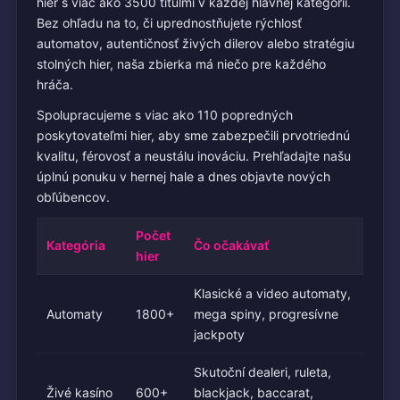
hier s viac ako 3500 titulmi v každej hlavnej kategórii.
Bez ohľadu na to, či uprednostňujete rýchlosť
automatov, autentičnosť živých dilerov alebo stratégiu
stolných hier, naša zbierka má niečo pre každého
hráča.
Spolupracujeme s viac ako 110 popredných
poskytovateľmi hier, aby sme zabezpečili prvotriednú
kvalitu, férovosť a neustálu inováciu. Prehľadajte našu
úplnú ponuku v hernej hale a dnes objavte nových
obľúbencov.
Počet
Kategória
Čo očakávať
hier
Klasické a video automaty,
Automaty
1800+
mega spiny, progresívne
jackpoty
Skutoční dealeri, ruleta,
Živé kasíno
600+
blackjack, baccarat,