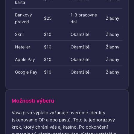
karta
Bankový
1-3 pracovné
$25
Žiadny
prevod
dni
Skrill
$10
Okamžité
Žiadny
Neteller
$10
Okamžité
Žiadny
Apple Pay
$10
Okamžité
Žiadny
Google Pay
$10
Okamžité
Žiadny
Možnosti výberu
Vaša prvá výplata vyžaduje overenie identity
(skenovanie OP alebo pasu). Toto je jednorazový
krok, ktorý chráni vás aj kasíno. Po dokončení