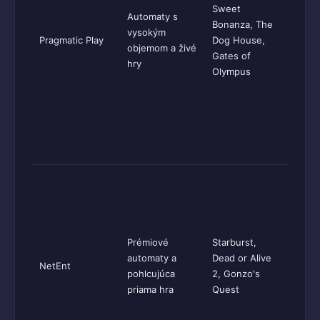
Sweet
inova
Automaty s
Bonanza, The
bonus
vysokým
Pragmatic Play
Dog House,
mecha
objemom a živé
Gates of
5000+
hry
Olympus
titulo
živé p
robia
nevyh
tých, 
rozman
Hráči
oceňu
štúdi
stabil
Prémiové
Starburst,
ohromu
automaty a
Dead or Alive
Ich fu
NetEnt
pohlcujúca
2, Gonzo's
Avala
priama hra
Quest
rozšir
stanov