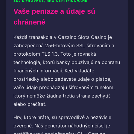
SSL ŠIFROVANÉ, RNG CERTIFIKOVANÉ
Vaše peniaze a údaje sú
chránené
Každá transakcia v Cazzino Slots Casino je
zabezpečená 256-bitovým SSL šifrovaním a
protokolom TLS 1.3. Toto je rovnaká
technológia, ktorú banky používajú na ochranu
finančných informácií. Keď vkladáte
prostriedky alebo zadávate údaje o platbe,
vaše údaje prechádzajú šifrovaným tunelom,
ktorý nemôže žiadna tretia strana zachytiť
alebo prečítať.
Hry, ktoré hráte, sú spravodlivé a nezávisle
overené. Náš generátor náhodných čísel je