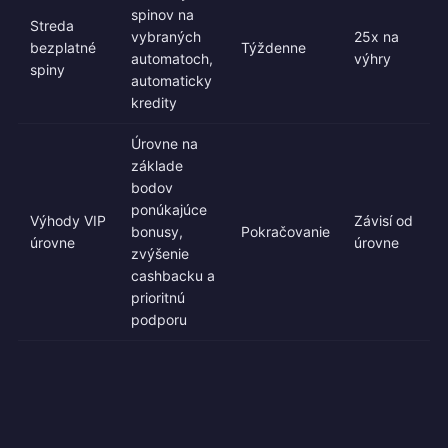
spinov na
Streda
vybraných
25x na
bezplatné
Týždenne
automatoch,
výhry
spiny
automaticky
kredity
Úrovne na
základe
bodov
ponúkajúce
Výhody VIP
Závisí od
bonusy,
Pokračovanie
úrovne
úrovne
zvýšenie
cashbacku a
prioritnú
podporu