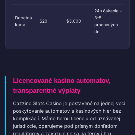
24h čakanie +
Debetná
3-5
Án
$20
$3,000
karta
pracovných
(p
dní
Licencované kasíno automatov,
transparentné výplaty
Cazzino Slots Casino je postavené na jednej veci:
poskytovanie automatov a kasínových hier bez
komplikácií. Máme hernu licenciu od uznávanej
jurisdikcie, operujeme pod prísnym dohľadom
regulátorov a zaväzujeme sa na férovú hru