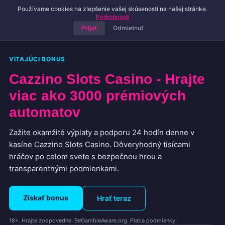
Používame cookies na zlepšenie vašej skúsenosti na našej stránke.
Cazzino Slots Casino
SK
Hrať
▾
Podrobnosti
Prijať
Odmietnuť
Slotové hry
VITAJÚCI BONUS
Bonusy a propagácie
Cazzino Slots Casino - Hrajte
Spôsoby vkladu
viac ako 3000 prémiových
automatov
Podpora
Zažite okamžité výplaty a podporu 24 hodín denne v
kasíne Cazzino Slots Casino. Dôveryhodný tisícami
hráčov po celom svete s bezpečnou hrou a
transparentnými podmienkami.
Získať bonus
Hrať teraz
18+. Hrajte zodpovedne. BeGambleAware.org. Platia podmienky.